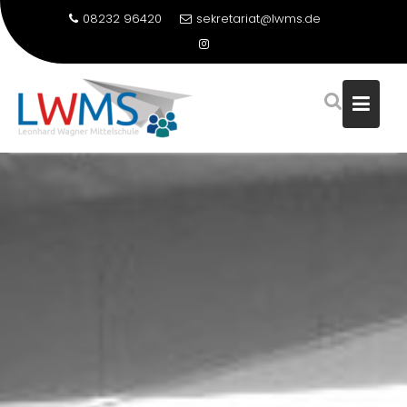
08232 96420
sekretariat@lwms.de
Skip
to
content