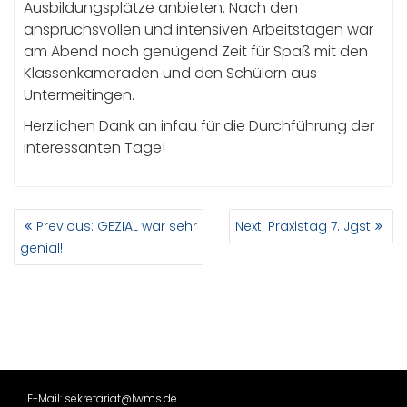
Ausbildungsplätze anbieten. Nach den
anspruchsvollen und intensiven Arbeitstagen war
am Abend noch genügend Zeit für Spaß mit den
Klassenkameraden und den Schülern aus
Untermeitingen.
Herzlichen Dank an infau für die Durchführung der
interessanten Tage!
BEITRAGSNAVIGATION
Previous
Next
Previous:
GEZIAL war sehr
Next:
Praxistag 7. Jgst
post:
post:
genial!
E-Mail: sekretariat@lwms.de