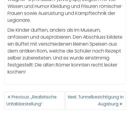
Wissen und Humor Kleidung und Frisuren römischer
Frauen sowie Ausrüstung und Kampftechnik der
Legionäre.
Die Kinder durften, anders als im Museum,
anfassen und ausprobieren. Den Abschluss bildete
ein Buffet mit verschiedenen kleinen Speisen aus
dem antiken Rom, welche die Schüler nach Rezept
selber zubereiteten. Und es wurde einstimmig
festgestellt: Die alten Römer konnten recht lecker
kochen!
BEITRAGSNAVIGATION
Previous
Next
Previous:
„Realistische
Next:
Tunnelbesichtigung in
post:
post:
Unfalldarstellung“
Augsburg