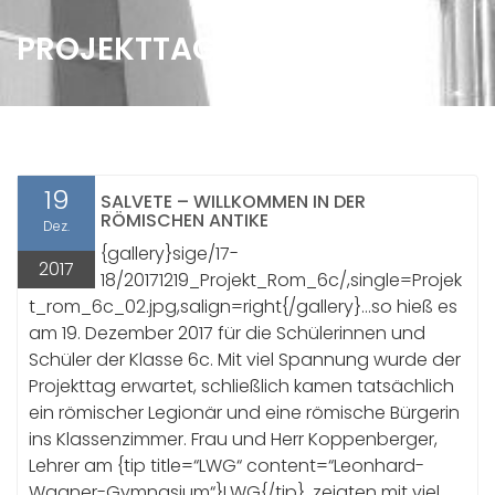
PROJEKTTAG RÖMER
19
SALVETE – WILLKOMMEN IN DER
RÖMISCHEN ANTIKE
Dez.
{gallery}sige/17-
2017
18/20171219_Projekt_Rom_6c/,single=Projek
t_rom_6c_02.jpg,salign=right{/gallery}…so hieß es
am 19. Dezember 2017 für die Schülerinnen und
Schüler der Klasse 6c. Mit viel Spannung wurde der
Projekttag erwartet, schließlich kamen tatsächlich
ein römischer Legionär und eine römische Bürgerin
ins Klassenzimmer. Frau und Herr Koppenberger,
Lehrer am {tip title=“LWG“ content=“Leonhard-
Wagner-Gymnasium“}LWG{/tip}, zeigten mit viel