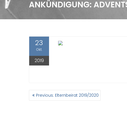
ANKÜNDIGUNG: ADVENT
23
Okt.
2019
BEITRAGSNAVIGATION
Previous
Previous:
Elternbeirat 2019/2020
post: