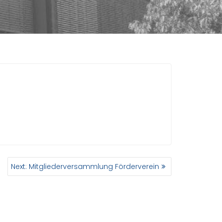
Next
Next:
Mitgliederversammlung Förderverein
post: