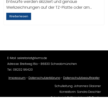
Entwürfe werden skizziert und genaue
Werkzeichnungen auf der TZ-Platte oder am…
Weiterlesen
E-Mail: sekretariat@lwms.de
Adresse: Breitweg 16a - 86830 Schwabmünchen
Tel.: 08232 96420
Impressum
-
Datenschutzerklärung
-
Datenschutzbeauftragter
Schulleitung: Johannes Glaisner
Konrektorin: Sandra Deschler
Sekretariat: S. Weindel und B. Paulin