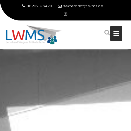
08232 96420
sekretariat@lwms.de
Skip
to
content