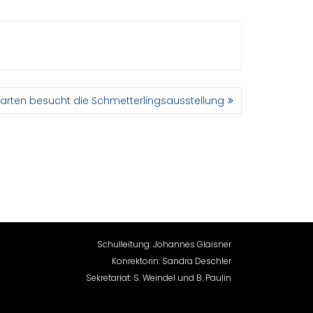
arten besucht die Schmetterlingsausstellung
Schulleitung: Johannes Glaisner
Konrektorin: Sandra Deschler
Sekretariat: S. Weindel und B. Paulin