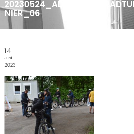
20230524_ADAC_FAHRRADTU
NIER_06
14
Juni
2023