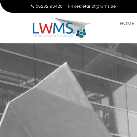
08232 96420
sekretariat@lwms.de
HOME
Skip
to
content