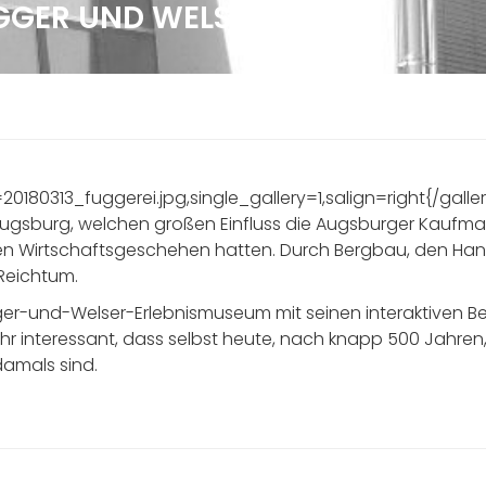
GGER UND WELSER
H
=20180313_fuggerei.jpg,single_gallery=1,salign=right{/galle
Augsburg, welchen großen Einfluss die Augsburger Kaufma
ten Wirtschaftsgeschehen hatten. Durch Bergbau, den Han
 Reichtum.
ger-und-Welser-Erlebnismuseum mit seinen interaktiven Ber
 sehr interessant, dass selbst heute, nach knapp 500 Ja
damals sind.