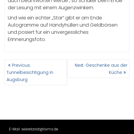
auch beantworten werde“, so Schuker beim Ende
der Lesung mit einem Augenzwinkern.
Und wie ein echter „Star“ gibt er am Ende
Autogramme auf Handyhüllen und Geldbörsen
und posiert für ein unvergessliches
Erinnerungsfoto.
BEITRAGSNAVIGATION
Previous
Next
Previous:
Next:
Geschenke aus der
post:
post:
Tunnelbesichtigung in
Küche
Augsburg
E-Mail: sekretariat@lwms.de