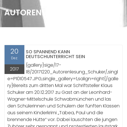
AUTORENLESUNG
20
SO SPANNEND KANN
DEUTSCHUNTERRICHT SEIN
Dez.
{gallery}sige/17-
2017
18/20171220_Autorenlesung_Schuker/,singl
e=P1010547.JPG,single_gallery=1,salign=right{/galle
ry}Bereits zum dritten Mal war Schriftsteller Klaus
Schuker am 20.12.2017 zu Gast an der Leonhard-
Wagner-Mittelschule Schwabmünchen und las
den Schülerinnen und Schülern der fünften Klassen
aus seinem Kinderkrimi „Tabea, Paul und die
brennende Hütte“ vor. Dabei lauschten die jungen
Zuhörer sehr gespannt und protestierten lautstark