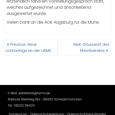
letztendlich fand ein Vorstellungsgespräch statt,
welches aufgezeichnet und anschließend
ausgewertet wurde.
Vielen Dank an die AOK Augsburg für die Mühe.
BEITRAGSNAVIGATION
Previous
Next
Previous:
Neue
Next:
Grusswort des
post:
post:
Lichtanlage an der LWMS
Elternbeirates
E-Mail: sekretariat@lwms.de
Adresse: Breitweg 16a - 86830 Schwabmünchen
Tel.: 08232 96420
Impressum
-
Datenschutzerklärung
-
Datenschutzbeauftragter