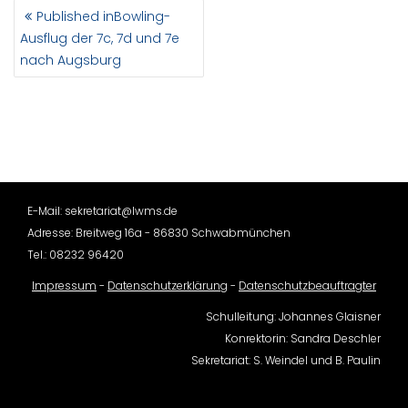
BEITRAGSNAVIGATION
Published in
Bowling-
Ausflug der 7c, 7d und 7e
nach Augsburg
E-Mail: sekretariat@lwms.de
Adresse: Breitweg 16a - 86830 Schwabmünchen
Tel.: 08232 96420
Impressum
-
Datenschutzerklärung
-
Datenschutzbeauftragter
Schulleitung: Johannes Glaisner
Konrektorin: Sandra Deschler
Sekretariat: S. Weindel und B. Paulin