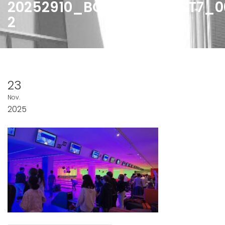
20252910_BOWLING_JGST7_0
2
23
Nov.
2025