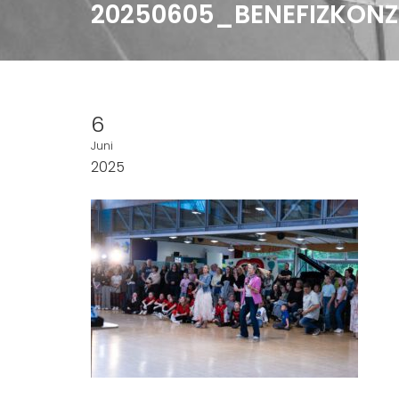
20250605_BENEFIZKON
6
Juni
2025