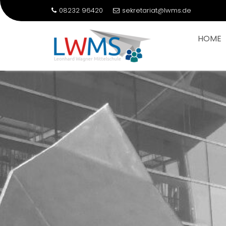
08232 96420
sekretariat@lwms.de
HOME
Skip
to
content