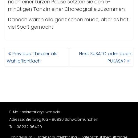
nach einer kurzen Pause setzten sie den 5-
minütigen Tanz in einer Choreografie zusammen.
Danach waren alle ganz schön müde, aber es hat
viel Spaß gemacht!
BEITRAGSNAVIGATION
Previous
Next
Previous:
Theater als
Next:
SUSATO oder doch
post:
post:
Wahlpflichtfach
PUKÄSA?
E-Mail: sekretariat@lwms.de
Adresse: Breitweg 16a - 86830 Schwabmünchen
Tel.: 08232 96420
Impressum
-
Datenschutzerklärung
-
Datenschutzbeauftragter