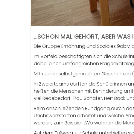
…SCHON MAL GEHÖRT, ABER WAS 
Die Gruppe Ernährung und Soziales 9abM b
Im Vorfeld beschäftigten sich die Schülerin
dabei einen umfangreichen Fragenkatalog
Mit kleinen selbstgemachten Geschenken 
In Zweierteams durften die Schülerinnen u
heißen die Menschen mit Behinderung an ihr
viel Redebedarf. Frau Schäfer, Herr Böck u
Beim anschließenden Rundgang durch das g
Ulrichswerkstätten arbeitet und welche Arb
werden, zum Beispiel: „Wo wohnen die Men
Auf dem Fußweg zur Schule unterhielten sic