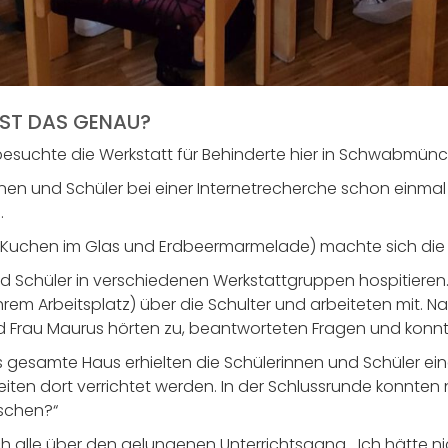
IST DAS GENAU?
esuchte die Werkstatt für Behinderte hier in Schwabmün
nen und Schüler bei einer Internetrecherche schon einmal m
.
(Kuchen im Glas und Erdbeermarmelade) machte sich die
nd Schüler in verschiedenen Werkstattgruppen hospitieren
em Arbeitsplatz) über die Schulter und arbeiteten mit. N
nd Frau Maurus hörten zu, beantworteten Fragen und konnt
esamte Haus erhielten die Schülerinnen und Schüler eine
eiten dort verrichtet werden. In der Schlussrunde konnten
schen?“
h alle über den gelungenen Unterrichtsgang. „Ich hätte ni