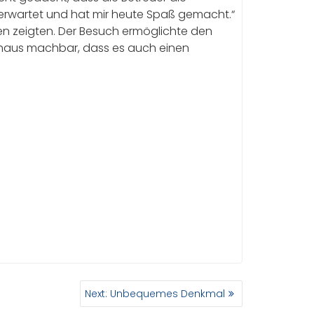
s erwartet und hat mir heute Spaß gemacht.“
en zeigten. Der Besuch ermöglichte den
rchaus machbar, dass es auch einen
Next
Next:
Unbequemes Denkmal
post: