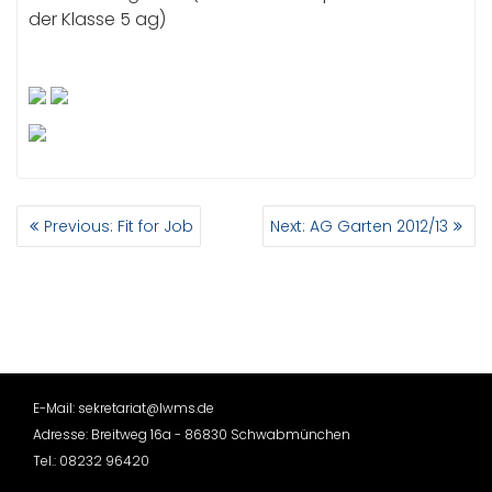
der Klasse 5 ag)
BEITRAGSNAVIGATION
Previous
Next
Previous:
Fit for Job
Next:
AG Garten 2012/13
post:
post:
E-Mail: sekretariat@lwms.de
Adresse: Breitweg 16a - 86830 Schwabmünchen
Tel.: 08232 96420