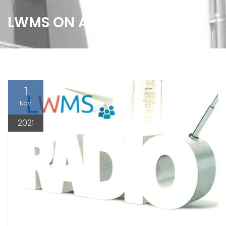
LWMS ON AIR
1
Nov.
2021