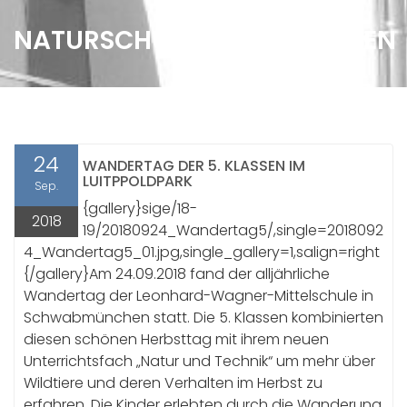
NATURSCHUTZ ZUM ANFASSEN
24
WANDERTAG DER 5. KLASSEN IM
LUITPPOLDPARK
Sep.
{gallery}sige/18-
2018
19/20180924_Wandertag5/,single=2018092
4_Wandertag5_01.jpg,single_gallery=1,salign=right
{/gallery}Am 24.09.2018 fand der alljährliche
Wandertag der Leonhard-Wagner-Mittelschule in
Schwabmünchen statt. Die 5. Klassen kombinierten
diesen schönen Herbsttag mit ihrem neuen
Unterrichtsfach „Natur und Technik“ um mehr über
Wildtiere und deren Verhalten im Herbst zu
erfahren. Die Kinder erlebten durch die Wanderung