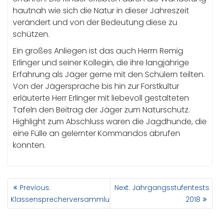
hautnah wie sich die Natur in dieser Jahreszeit
verändert und von der Bedeutung diese zu
schützen.
Ein großes Anliegen ist das auch Herrn Remig
Erlinger und seiner Kollegin, die ihre langjährige
Erfahrung als Jäger gerne mit den Schülern teilten.
Von der Jägersprache bis hin zur Forstkultur
erläuterte Herr Erlinger mit liebevoll gestalteten
Tafeln den Beitrag der Jäger zum Naturschutz.
Highlight zum Abschluss waren die Jagdhunde, die
eine Fülle an gelernter Kommandos abrufen
konnten.
BEITRAGSNAVIGATION
Previous
Next
Previous:
Next:
Jahrgangsstufentests
post:
post:
Klassensprecherversammlung
2018