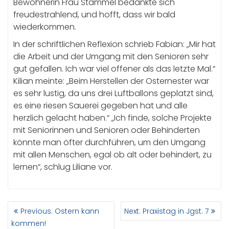
Bewohnerin Frau Stammel bedankte sich
freudestrahlend, und hofft, dass wir bald
wiederkommen.
In der schriftlichen Reflexion schrieb Fabian: „Mir hat
die Arbeit und der Umgang mit den Senioren sehr
gut gefallen. Ich war viel offener als das letzte Mal.“
Kilian meinte: „Beim Herstellen der Osternester war
es sehr lustig, da uns drei Luftballons geplatzt sind,
es eine riesen Sauerei gegeben hat und alle
herzlich gelacht haben.“ „Ich finde, solche Projekte
mit Seniorinnen und Senioren oder Behinderten
könnte man öfter durchführen, um den Umgang
mit allen Menschen, egal ob alt oder behindert, zu
lernen“, schlug Liliane vor.
BEITRAGSNAVIGATION
Previous
Next
Previous:
Ostern kann
Next:
Praxistag in Jgst. 7
post:
post:
kommen!