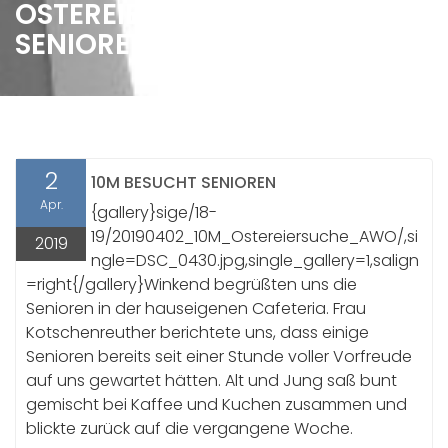
OSTEREIERSUCHE IM AWO-
SENIORENHEIM
2
10M BESUCHT SENIOREN
Apr.
{gallery}sige/18-
19/20190402_10M_Ostereiersuche_AWO/,si
2019
ngle=DSC_0430.jpg,single_gallery=1,salign
=right{/gallery}Winkend begrüßten uns die
Senioren in der hauseigenen Cafeteria. Frau
Kotschenreuther berichtete uns, dass einige
Senioren bereits seit einer Stunde voller Vorfreude
auf uns gewartet hätten. Alt und Jung saß bunt
gemischt bei Kaffee und Kuchen zusammen und
blickte zurück auf die vergangene Woche.