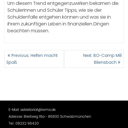
Um diesem Trend entgegenzuwirken bekamen die
Schülerinnen und Schüler Tipps, wie sie der
Schuldenfalle entgehen können und was sie in
ihrem zukünftigen Leben in finanziellen Dingen
beachten müssen.
BEITRAGSNAVIGATION
Previous
Next
Previous:
Helfen macht
Next:
BO-Camp M8
post:
post:
Spaß
Bliensbach
E-Mail: sekretariat@lwms.de
Adresse: Breitweg 16a - 86830 Schwabmünchen
Tel.: 08232 96420