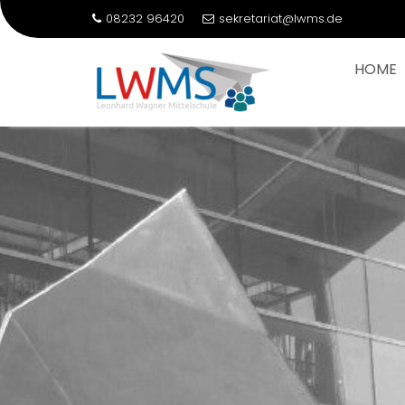
08232 96420
sekretariat@lwms.de
HOME
Skip
to
content