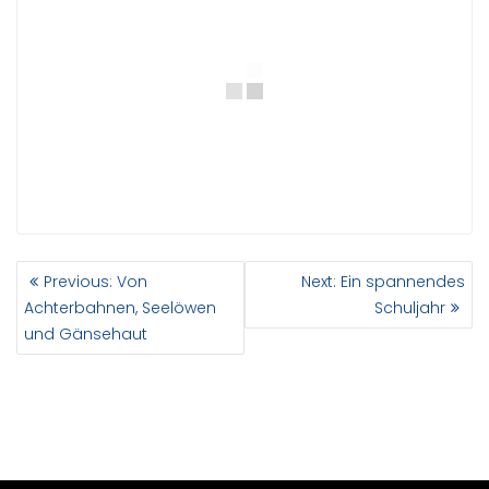
BEITRAGSNAVIGATION
Previous
Next
Previous:
Von
Next:
Ein spannendes
post:
post:
Achterbahnen, Seelöwen
Schuljahr
und Gänsehaut