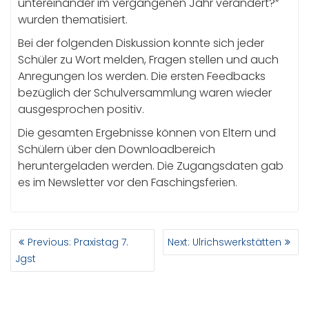
untereinander im vergangenen Jahr verändert?“
wurden thematisiert.
Bei der folgenden Diskussion konnte sich jeder
Schüler zu Wort melden, Fragen stellen und auch
Anregungen los werden. Die ersten Feedbacks
bezüglich der Schulversammlung waren wieder
ausgesprochen positiv.
Die gesamten Ergebnisse können von Eltern und
Schülern über den Downloadbereich
heruntergeladen werden. Die Zugangsdaten gab
es im Newsletter vor den Faschingsferien.
BEITRAGSNAVIGATION
Previous
Next
Previous:
Praxistag 7.
Next:
Ulrichswerkstätten
post:
post:
Jgst