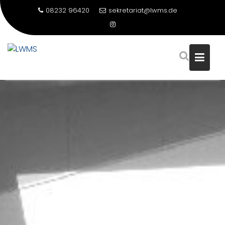
08232 96420
sekretariat@lwms.de
Skip
to
content