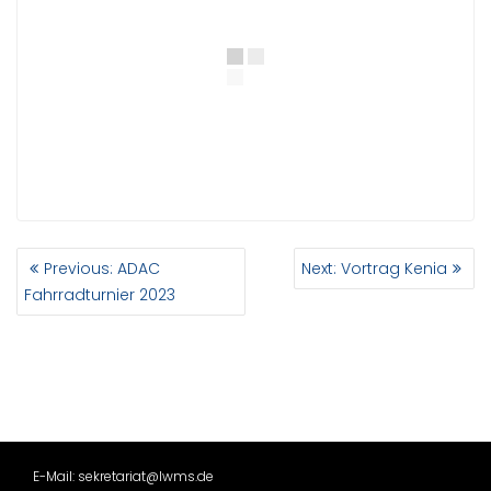
BEITRAGSNAVIGATION
Previous
Next
Previous:
ADAC
Next:
Vortrag Kenia
post:
post:
Fahrradturnier 2023
E-Mail: sekretariat@lwms.de