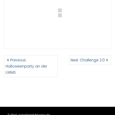
BEITRAGSNAVIGATION
Previous
Next
Previous:
Next:
Challenge 2.0
post:
post:
Halloweenparty an der
LWMS
E-Mail: sekretariat@lwms.de