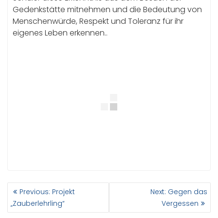
Gedenkstätte mitnehmen und die Bedeutung von
Menschenwürde, Respekt und Toleranz für ihr
eigenes Leben erkennen..
BEITRAGSNAVIGATION
Previous
Next
Previous:
Projekt
Next:
Gegen das
post:
post:
„Zauberlehrling“
Vergessen