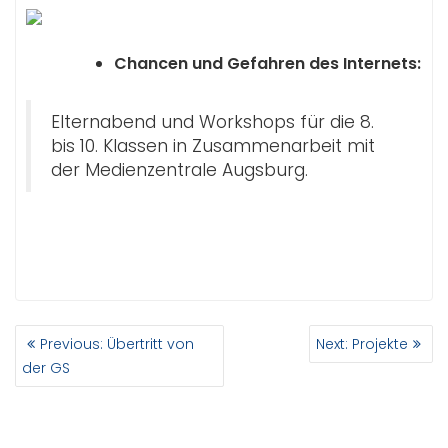
Chancen und Gefahren des Internets:
Elternabend und Workshops für die 8.
bis 10. Klassen in Zusammenarbeit mit
der Medienzentrale Augsburg.
BEITRAGSNAVIGATION
Previous
Next
Previous:
Übertritt von
Next:
Projekte
post:
post:
der GS