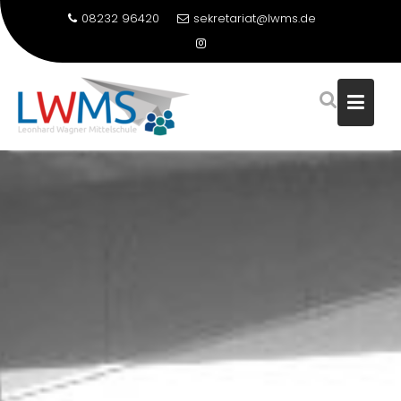
08232 96420
sekretariat@lwms.de
Skip
to
content