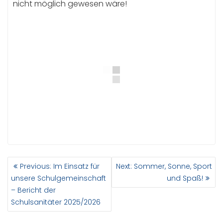
nicht möglich gewesen wäre!
BEITRAGSNAVIGATION
Previous
Next
Previous:
Im Einsatz für
Next:
Sommer, Sonne, Sport
post:
post:
unsere Schulgemeinschaft
und Spaß!
– Bericht der
Schulsanitäter 2025/2026