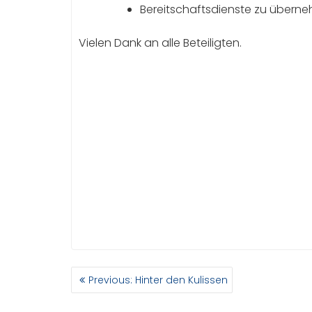
Bereitschaftsdienste zu übern
Vielen Dank an alle Beteiligten.
BEITRAGSNAVIGATION
Previous
Previous:
Hinter den Kulissen
post: