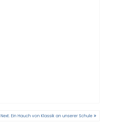
Next
Next:
Ein Hauch von Klassik an unserer Schule
post: