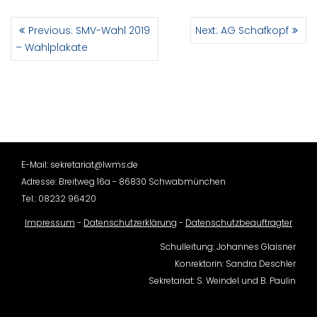
BEITRAGSNAVIGATION
Previous
Next
Previous:
SMV-Wahl 2019
Next:
AG Schafkopf
post:
post:
– Wahlplakate
E-Mail: sekretariat@lwms.de
Adresse: Breitweg 16a - 86830 Schwabmünchen
Tel.: 08232 96420
Impressum
-
Datenschutzerklärung
-
Datenschutzbeauftragter
Schulleitung: Johannes Glaisner
Konrektorin: Sandra Deschler
Sekretariat: S. Weindel und B. Paulin