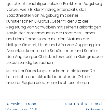
geschichtsträchtigen lokalen Punkten in Augsburg
vorbei, wie z.B. der Prinzregentenplatz, das
Stadttheater von Augsburg mit seiner
künstlerischen Skulptur „Ostern“, der Sitz der
Regierung von Schwaben mit seinen Parkanlagen
sowie der Römermauer in der Front des Domes
und dem Dombrunnen mit den Statuen der
Heiligen Simpert, Ulrich und Afra von Augsburg. Im
Anschluss konnten die Schülerinnen und Schüler
den Augsburger Christkindlesmarkt in Kleingruppen
selbstständig besuchen.
Mit dieser Erkundungstour konnte die Klasse 7d
historische und aktuelle bedeutende Orte in
unserer Region erleben und sich orientieren.
BEITRAGSNAVIGATION
Previous
Next
Previous:
Frohe
Next:
Ein Blick hinter die
post:
post:
Weihnachten 2018…
Kulissen