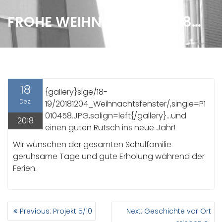
FROHE WEIHNACHTEN 2018…
18
{gallery}sige/18-
Dez.
19/20181204_Weihnachtsfenster/,single=P1
010458.JPG,salign=left{/gallery}…und
2018
einen guten Rutsch ins neue Jahr!
Wir wünschen der gesamten Schulfamilie
geruhsame Tage und gute Erholung während der
Ferien.
BEITRAGSNAVIGATION
Previous
Next
Previous:
Projekt 5/10
Next:
Geschichte vor Ort