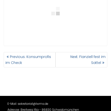
BEITRAGSNAVIGATION
Previous
Next
Previous:
Konsumprofis
Next:
Fianziell fest im
post:
post:
im Check
Sattel
E-Mail: sekretariat@lwms.de
Adresse: Breitweg 16a - 86830 Schwabmünchen