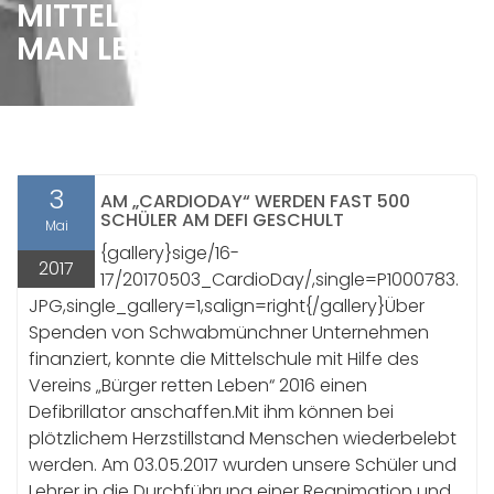
MITTELSCHÜLER LERNEN, WIE
MAN LEBEN RETTET!
3
AM „CARDIODAY“ WERDEN FAST 500
SCHÜLER AM DEFI GESCHULT
Mai
{gallery}sige/16-
2017
17/20170503_CardioDay/,single=P1000783.
JPG,single_gallery=1,salign=right{/gallery}Über
Spenden von Schwabmünchner Unternehmen
finanziert, konnte die Mittelschule mit Hilfe des
Vereins „Bürger retten Leben“ 2016 einen
Defibrillator anschaffen.Mit ihm können bei
plötzlichem Herzstillstand Menschen wiederbelebt
werden. Am 03.05.2017 wurden unsere Schüler und
Lehrer in die Durchführung einer Reanimation und