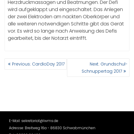
Herzdruckmassagen und Beatmungen. Der Defi
wird aufgeklappt und eingeschaltet. Das Anlegen
der zwei Elektroden am nackten Oberkörper und
alle weiteren notwendigen Schritte gibt das Gerät
vor. Es wird so lange nach Anweisung des Defis
gearbeitet, bis der Notarzt eintrifft.
BEITRAGSNAVIGATION
Previous
Next
Previous:
CardioDay 2017
Next:
Grundschul-
post:
post:
Schnuppertag 2017
E-Mail: sekretariat@lwms.de
Adresse: Breitweg 16a - 86830 Schwabmünchen