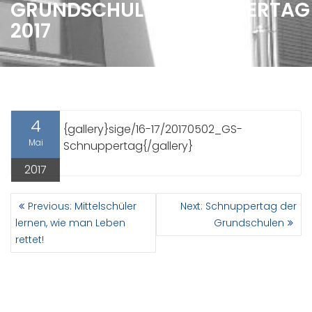
GRUNDSCHUL-SCHNUPPERTAG
2017
4
{gallery}sige/16-17/20170502_GS-
Mai
Schnuppertag{/gallery}
2017
BEITRAGSNAVIGATION
Previous
Next
Previous:
Mittelschüler
Next:
Schnuppertag der
post:
post:
lernen, wie man Leben
Grundschulen
rettet!