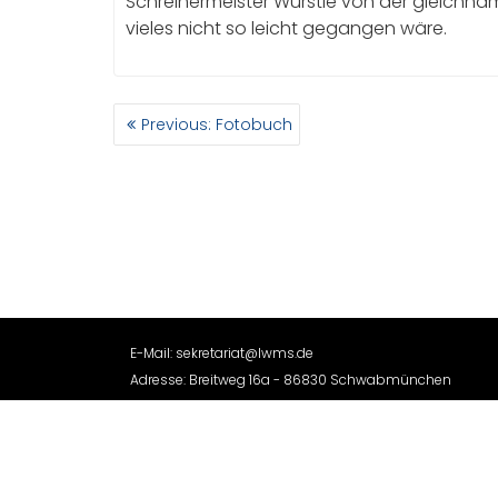
Schreinermeister Würstle von der gleichn
vieles nicht so leicht gegangen wäre.
BEITRAGSNAVIGATION
Previous
Previous:
Fotobuch
post:
E-Mail: sekretariat@lwms.de
Adresse: Breitweg 16a - 86830 Schwabmünchen
Tel.: 08232 96420