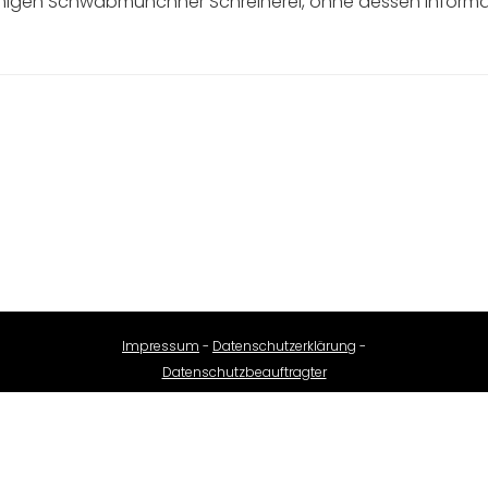
amigen Schwabmünchner Schreinerei, ohne dessen Informat
Impressum
-
Datenschutzerklärung
-
Datenschutzbeauftragter