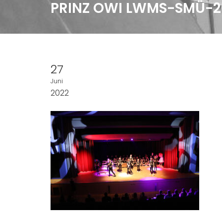
PRINZ OWI LWMS-SMÜ-2
27
Juni
2022