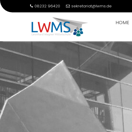
08232 96420
sekretariat@lwms.de
HOME
Skip
to
content