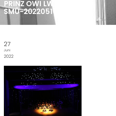
PRINZ OWI LWMS-
SMÜ-20220516_568
27
Juni
2022