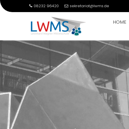
08232 96420
sekretariat@lwms.de
HOME
Skip
to
content