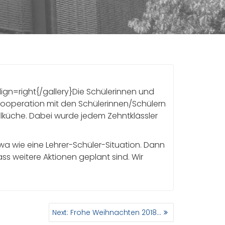
align=right{/gallery}Die Schülerinnen und
Kooperation mit den Schülerinnen/Schülern
ulküche. Dabei wurde jedem Zehntklässler
etwa wie eine Lehrer-Schüler-Situation. Dann
ss weitere Aktionen geplant sind. Wir
Next
Next:
Frohe Weihnachten 2018…
post: