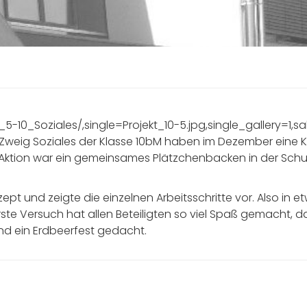
t_5-10_Soziales/,single=Projekt_10-5.jpg,single_gallery=1,s
 Zweig Soziales der Klasse 10bM haben im Dezember eine 
1. Aktion war ein gemeinsames Plätzchenbacken in der Sch
ept und zeigte die einzelnen Arbeitsschritte vor. Also in 
te Versuch hat allen Beteiligten so viel Spaß gemacht, da
d ein Erdbeerfest gedacht.