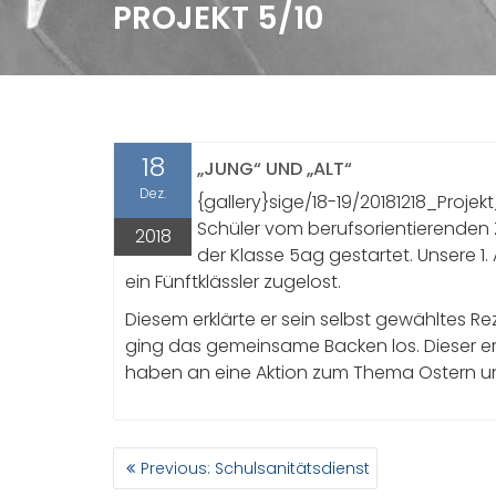
PROJEKT 5/10
18
„JUNG“ UND „ALT“
Dez.
{gallery}sige/18-19/20181218_Projek
Schüler vom berufsorientierenden
2018
der Klasse 5ag gestartet. Unsere 
ein Fünftklässler zugelost.
Diesem erklärte er sein selbst gewähltes Rez
ging das gemeinsame Backen los. Dieser ers
haben an eine Aktion zum Thema Ostern un
BEITRAGSNAVIGATION
Previous
Previous:
Schulsanitätsdienst
post: