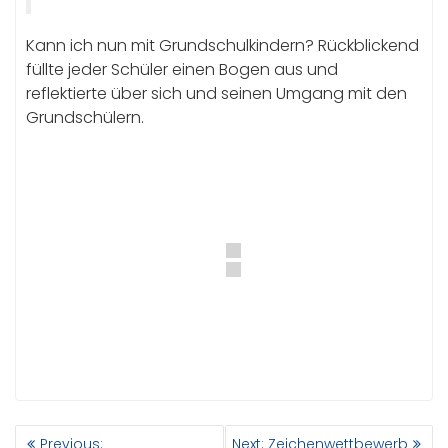
Kann ich nun mit Grundschulkindern? Rückblickend
füllte jeder Schüler einen Bogen aus und
reflektierte über sich und seinen Umgang mit den
Grundschülern.
BEITRAGSNAVIGATION
Previous
Next
Previous:
Next:
Zeichenwettbewerb