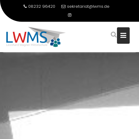
08232 96420
sekretariat@lwms.de
Skip
to
content