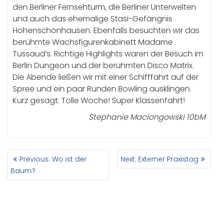
den Berliner Fernsehturm, die Berliner Unterwelten
und auch das ehemalige Stasi-Gefängnis
Hohenschönhausen. Ebenfalls besuchten wir das
berühmte Wachsfigurenkabinett Madame
Tussaud’s. Richtige Highlights waren der Besuch im
Berlin Dungeon und der berühmten Disco Matrix.
Die Abende ließen wir mit einer Schifffahrt auf der
Spree und ein paar Runden Bowling ausklingen.
Kurz gesagt: Tolle Woche! Super Klassenfahrt!
Stephanie Maciongowski 10bM
BEITRAGSNAVIGATION
Previous
Next
Previous:
Wo ist der
Next:
Externer Praxistag
post:
post:
Baum?