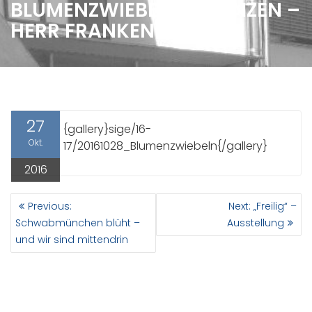
BLUMENZWIEBELN PFLANZEN –
HERR FRANKENBERGER
27
{gallery}sige/16-
Okt.
17/20161028_Blumenzwiebeln{/gallery}
2016
BEITRAGSNAVIGATION
Previous
Next
Previous:
Next:
„Freilig“ –
post:
post:
Schwabmünchen blüht –
Ausstellung
und wir sind mittendrin