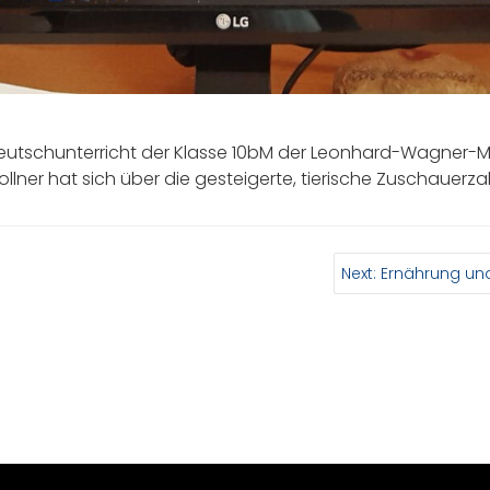
 Deutschunterricht der Klasse 10bM der Leonhard-Wagner-M
ollner hat sich über die gesteigerte, tierische Zuschauerza
Next
Next:
Ernährung und 
post: