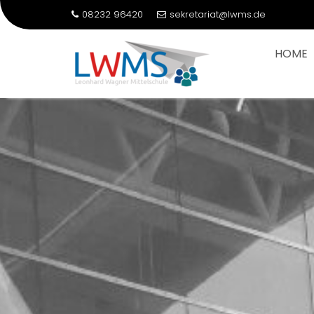
08232 96420
sekretariat@lwms.de
HOME
Skip
to
content